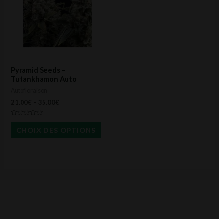
plusieurs
variations.
Les
options
peuvent
Pyramid Seeds –
être
Tutankhamon Auto
Autofloraison
choisies
21.00
€
–
35.00
€
sur
la
Note
0
CHOIX DES OPTIONS
page
sur
5
du
produit