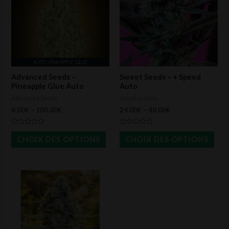
a
a
plusieurs
plus
variations.
vari
Les
Les
options
opti
peuvent
peu
Advanced Seeds –
Sweet Seeds – + Speed
être
être
Pineapple Glue Auto
Auto
Advanced Seeds
Autofloraison
choisies
choi
8.00
€
–
100.00
€
24.00
€
–
40.00
€
sur
sur
la
la
Note
Note
0
0
CHOIX DES OPTIONS
CHOIX DES OPTIONS
page
pag
sur
sur
5
5
du
du
produit
prod
Ce
produit
a
plusieurs