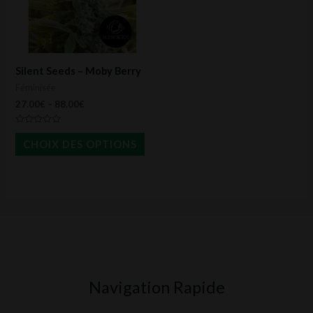
variations.
Les
options
peuvent
Silent Seeds – Moby Berry
être
Féminisée
choisies
27.00
€
–
88.00
€
sur
Note
la
0
CHOIX DES OPTIONS
sur
page
5
du
produit
Navigation Rapide