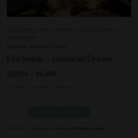
Accueil
/
Store
/
Graines
/
Féminisée
/
Eva Seeds
/ Eva Seeds –
Jamaican Dream
Eva Seeds
,
Féminisée
,
Graines
Eva Seeds – Jamaican Dream
32.00
€
–
96.00
€
3 Graines
6 Graines
9 Graines
AJOUTER AU PANIER
UGS :
ND
Catégories :
Eva Seeds
,
Féminisée
,
Graines