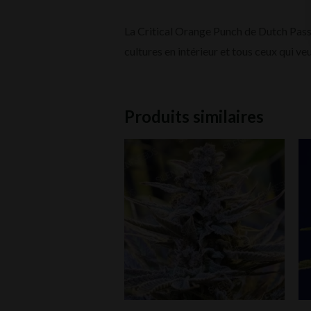
La Critical Orange Punch de Dutch Passio
cultures en intérieur et tous ceux qui v
Produits similaires
Ce
produ
a
plusi
varia
Les
optio
peuv
être