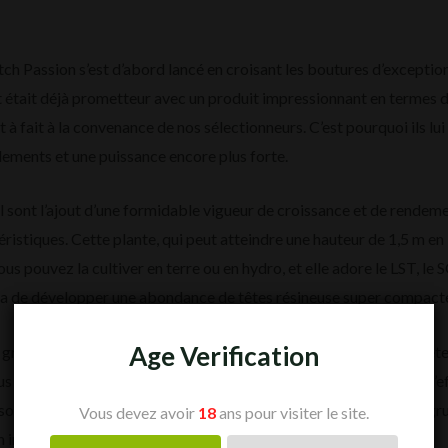
tch Passion s’est d’abord lancé en croisant les boutures d’excepti
était déjà prometteur avec un produit impressionnant en termes de
 à fait à la convenance de nos sélectionneurs. C’est pourquoi ils lui
ndements et une puissance encore plus forte.
al sont l’ajout d’une formidable vigueur de croissance et de rendeme
istiques. Cette plante, qui peut atteindre une hauteur de 1,5 m en i
ous pouvez la cultiver en terre ou en hydro, et elle adore le LST, l
ra de développer une abondance de têtes résineuse super compact
Age Verification
âce aux génétiques Critical sont excellents, mais en plus, les tête
s lorsque l’heure de la récolte viendra. Elle vous récompensera d’e
sont à la hauteur du jeu. Elle mélange parfaitement des notes d’ag
Vous devez avoir
18
ans pour visiter le site.
 intense en sensations.