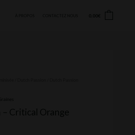
0.00
€
0
À PROPOS
CONTACTEZ NOUS
minisée
/
Dutch Passion
/ Dutch Passion
Graines
 – Critical Orange