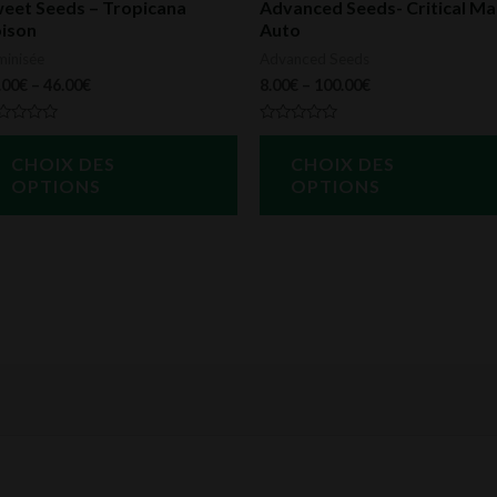
eet Seeds – Tropicana
Advanced Seeds- Critical Ma
ison
Auto
ies
choisies
minisée
Advanced Seeds
sur
.00
€
–
46.00
€
8.00
€
–
100.00
€
la
page
te
Note
0
du
CHOIX DES
CHOIX DES
r
sur
5
OPTIONS
OPTIONS
it
produit