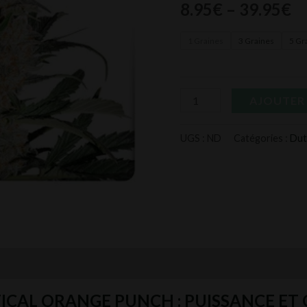
8.95
€
–
39.95
€
Punch
1 Graines
3 Graines
5 Gr
AJOUTER 
UGS :
ND
Catégories :
Dut
mentaires
Avis (0)
TICAL ORANGE PUNCH : PUISSANCE ET