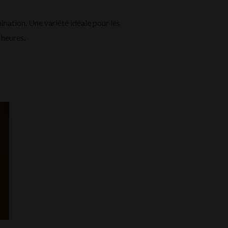
ination. Une variété idéale pour les
 heures.
Ce
produit
a
plusieurs
variations.
Les
options
peuvent
être