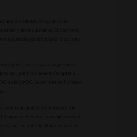
on d’une Grandaddy Purps et d’une
 saveurs et de puissance. Et pourtant,
 ont ajouté des génétiques Critical pour
nts triplés. La Critical Orange Punch
ntérieur, peut facilement s’adapter à
e SOG ou le ScrOG. Sa période de floraison
es.
s sont d’une qualité éblouissante. On
ffets joyeux et euphoriques qui dureront
rumes avec un goût de Skunk et un riche