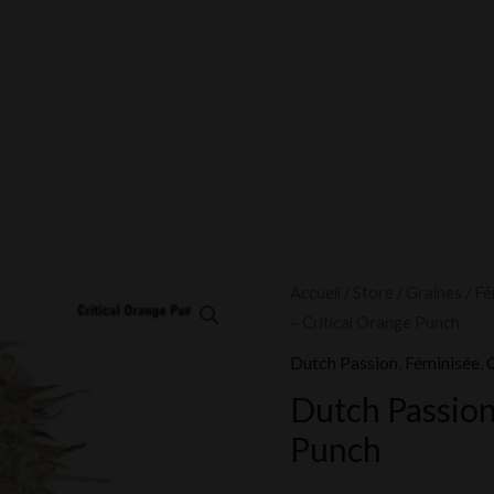
quantité
Accueil
/
Store
/
Graines
/
Fé
– Critical Orange Punch
de
Dutch
Dutch Passion
,
Féminisée
,
Passion
Dutch Passion
-
Punch
Critical
Orange