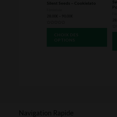
Sw
Silent Seeds – Cookielato
Po
chois
Féminisée
Fé
sur
28.00
€
–
90.00
€
28
la
Note
page
0
No
CHOIX DES
sur
0
du
5
su
OPTIONS
5
produ
Navigation Rapide