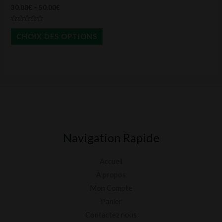
30.00
€
–
50.00
€
sur
la
Note
0
CHOIX DES OPTIONS
page
sur
5
du
produit
Navigation Rapide
Accueil
À propos
Mon Compte
Panier
Contactez nous