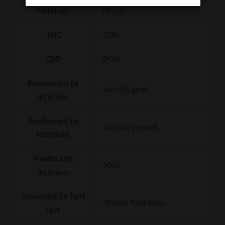
Floraison
récolte
THC
20%
CBD
0-1%
Rendement En
450-500 gr/m²
Intérieur
Rendement En
100-150 gr/plant
Extérieur
Hauteur En
90cm
Intérieur
Disponible En Tant
Graines Féminisées
Que