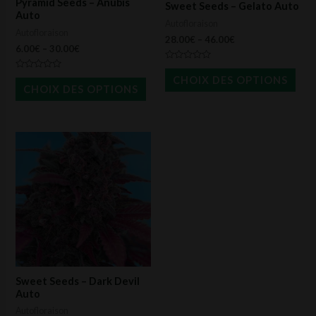
Pyramid Seeds – Anubis
Sweet Seeds – Gelato Auto
être
être
Auto
Autofloraison
Autofloraison
choisies
choi
28.00
€
–
46.00
€
6.00
€
–
30.00
€
sur
sur
Note
la
la
0
Note
CHOIX DES OPTIONS
sur
0
CHOIX DES OPTIONS
page
pag
5
sur
5
du
du
produit
prod
Ce
produit
a
plusieurs
variations.
Les
options
peuvent
Sweet Seeds – Dark Devil
être
Auto
Autofloraison
choisies