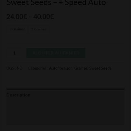
Sweet Seeds – + Speed Auto
24.00
€
–
40.00
€
3 Graines
5 Graines
AJOUTER AU PANIER
UGS :
ND
Catégories :
Autofloraison
,
Graines
,
Sweet Seeds
Description
Informations complémentaires
Avis (0)