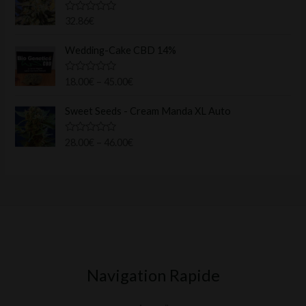
s
u
N
32.86
€
r
o
5
t
e
Wedding-Cake CBD 14%
0
s
u
N
18.00
€
–
45.00
€
r
o
5
t
e
Sweet Seeds - Cream Manda XL Auto
0
s
u
N
28.00
€
–
46.00
€
r
o
5
t
e
0
s
u
r
5
Navigation Rapide