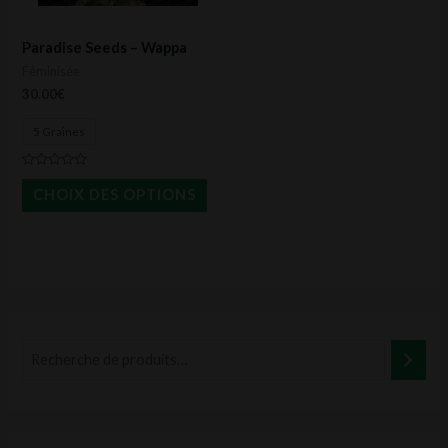
options
peuvent
Paradise Seeds – Wappa
être
Féminisée
choisies
30.00
€
sur
5 Graines
la
page
Note
0
du
CHOIX DES OPTIONS
sur
5
produit