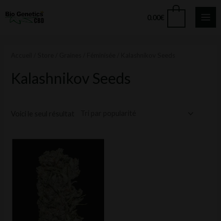
Aller
MA
0
0.00
€
au
ME
contenu
Accueil
/
Store
/
Graines
/
Féminisée
/ Kalashnikov Seeds
Kalashnikov Seeds
Voici le seul résultat
Ce
produit
a
plusieurs
variations.
Les