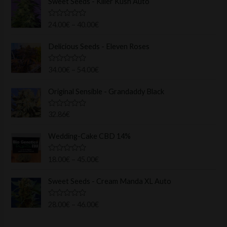
Sweet Seeds - Killer Kush Auto
N
24.00
€
–
40.00
€
o
t
e
Delicious Seeds - Eleven Roses
0
s
u
N
34.00
€
–
54.00
€
r
o
5
t
e
Original Sensible - Grandaddy Black
0
s
u
N
32.86
€
r
o
5
t
e
Wedding-Cake CBD 14%
0
s
u
N
18.00
€
–
45.00
€
r
o
5
t
e
Sweet Seeds - Cream Manda XL Auto
0
s
u
N
28.00
€
–
46.00
€
r
o
5
t
e