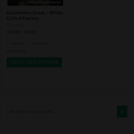
options
peuvent
Kalashnikov Seeds – White
être
Critical Express
Féminisée
choisies
18.00
€
–
28.00
€
sur
la
3 Graines
5 Graines
page
Note
du
0
CHOIX DES OPTIONS
sur
produit
5
P
P
r
r
i
i
x
x