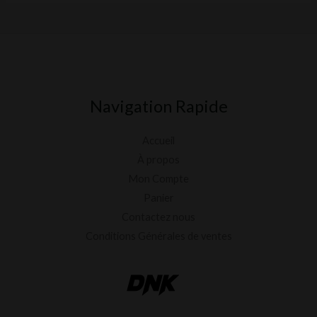
0
s
u
r
5
Navigation Rapide
Accueil
À propos
Mon Compte
Panier
Contactez nous
Conditions Générales de ventes