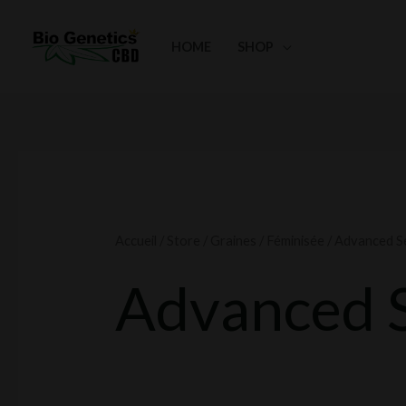
Aller
au
HOME
SHOP
contenu
Trié
par
popularité
Accueil
/
Store
/
Graines
/
Féminisée
/ Advanced S
Advanced 