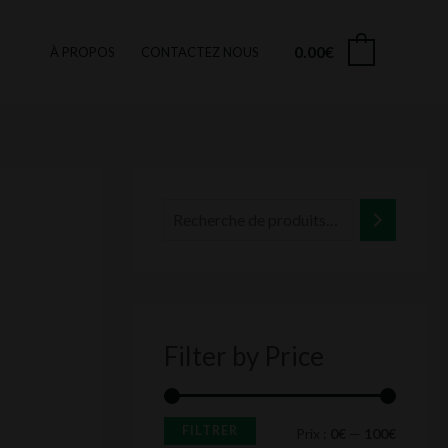
0.00
€
0
À PROPOS
CONTACTEZ NOUS
P
P
r
r
i
i
x
x
m
m
i
a
Filter by Price
n
x
FILTRER
Prix :
0€
—
100€