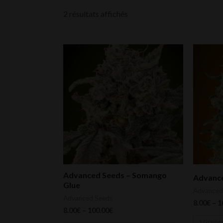
2 résultats affichés
Ce
produit
a
plusieurs
variations.
Les
options
peuvent
être
Advanced Seeds – Somango
Advance
choisies
Glue
Advanced
sur
Advanced Seeds
8.00
€
–
1
la
8.00
€
–
100.00
€
1 Graine