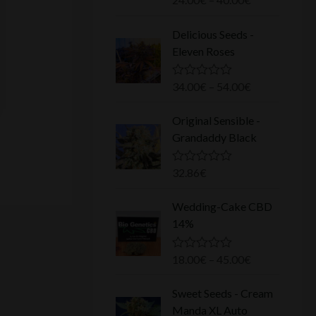
o
t
Delicious Seeds -
e
0
Eleven Roses
s
u
r
34.00
€
–
54.00
€
N
5
o
t
Original Sensible -
e
0
Grandaddy Black
s
u
r
32.86
€
N
5
o
t
Wedding-Cake CBD
e
0
14%
s
u
r
18.00
€
–
45.00
€
N
5
o
t
Sweet Seeds - Cream
e
0
Manda XL Auto
s