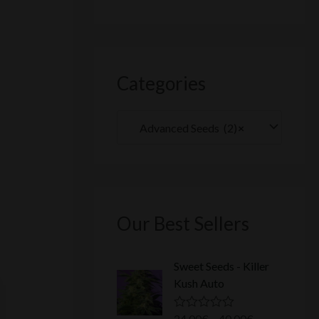
Categories
Advanced Seeds (2)
×
Our Best Sellers
Sweet Seeds - Killer
Kush Auto
24.00
€
–
40.00
€
N