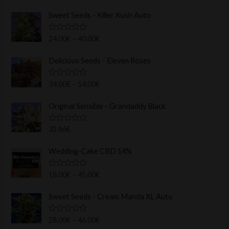
Sweet Seeds - Killer Kush Auto
N
24.00
€
–
40.00
€
o
t
e
Delicious Seeds - Eleven Roses
0
s
u
N
34.00
€
–
54.00
€
r
o
5
t
e
Original Sensible - Grandaddy Black
0
s
u
N
32.86
€
r
o
5
t
e
Wedding-Cake CBD 14%
0
s
u
N
18.00
€
–
45.00
€
r
o
5
t
e
Sweet Seeds - Cream Manda XL Auto
0
s
u
N
28.00
€
–
46.00
€
r
o