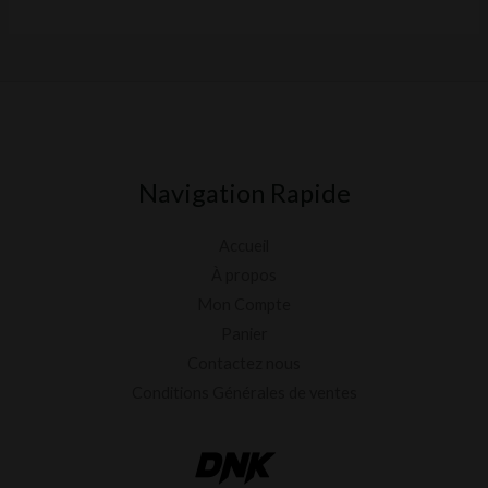
5
t
e
0
s
u
r
5
Navigation Rapide
Accueil
À propos
Mon Compte
Panier
Contactez nous
Conditions Générales de ventes