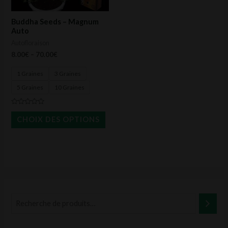
options
peuvent
Buddha Seeds – Magnum
être
Auto
Autofloraison
choisies
8.00
€
–
70.00
€
sur
la
1 Graines
3 Graines
page
5 Graines
10 Graines
du
Note
produit
0
CHOIX DES OPTIONS
sur
5
P
P
r
r
i
i