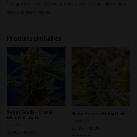
*
Indiqué par le sélectionneur dans le cadre d’une culture dans
des conditions idéales
Produits similaires
Ce
Ce
produit
prod
a
a
plusieurs
plus
variations.
vari
Les
Les
options
opti
peuvent
peu
Sweet Seeds – Cream
Silent Seeds – Moby Dick
être
être
Manda XL Auto
Féminisée
Autofloraison
choisies
choi
27.00
€
–
88.00
€
28.00
€
–
46.00
€
sur
sur