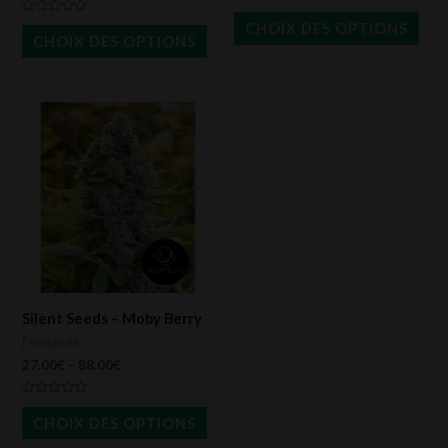
Note
la
la
0
Note
CHOIX DES OPTIONS
sur
0
CHOIX DES OPTIONS
page
pag
5
sur
5
du
du
produit
prod
Ce
produit
a
plusieurs
variations.
Les
options
peuvent
Silent Seeds – Moby Berry
être
Féminisée
choisies
27.00
€
–
88.00
€
sur
Note
la
0
CHOIX DES OPTIONS
sur
page
5