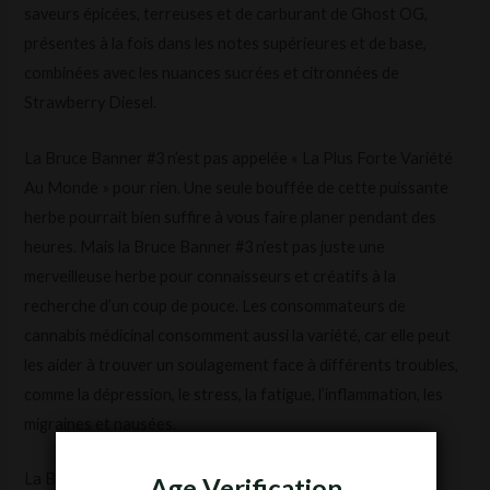
saveurs épicées, terreuses et de carburant de Ghost OG,
présentes à la fois dans les notes supérieures et de base,
combinées avec les nuances sucrées et citronnées de
Strawberry Diesel.
La Bruce Banner #3 n’est pas appelée « La Plus Forte Variété
Au Monde » pour rien. Une seule bouffée de cette puissante
herbe pourrait bien suffire à vous faire planer pendant des
heures. Mais la Bruce Banner #3 n’est pas juste une
merveilleuse herbe pour connaisseurs et créatifs à la
recherche d’un coup de pouce. Les consommateurs de
cannabis médicinal consomment aussi la variété, car elle peut
les aider à trouver un soulagement face à différents troubles,
comme la dépression, le stress, la fatigue, l’inflammation, les
migraines et nausées.
La Bruce Banner #3 par Original Sensible Seeds est un vrai
Age Verification