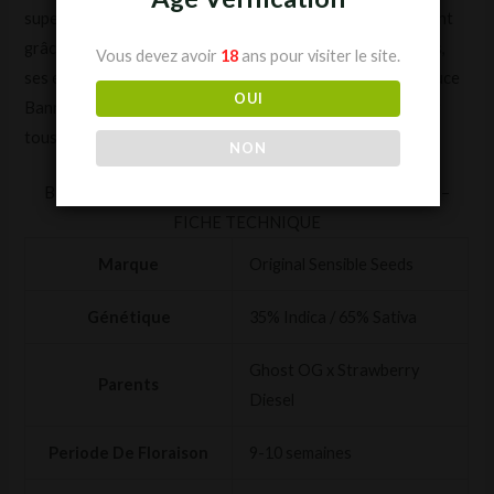
super-héros parmi les variétés de cannabis et pas seulement
grâce à sa puissance démente. Ses effets super-stimulants,
Vous devez avoir
18
ans pour visiter le site.
ses excellents rendements et son bon arôme font de la Bruce
OUI
Banner #3 une variété qui devrait être en tête de liste pour
tous les cultivateurs de cannabis !
NON
BRUCE BANNER 3 (ORIGINAL SENSIBLE) FÉMINISÉE –
FICHE TECHNIQUE
Marque
Original Sensible Seeds
Génétique
35% Indica / 65% Sativa
Ghost OG x Strawberry
Parents
Diesel
Periode De Floraison
9-10 semaines