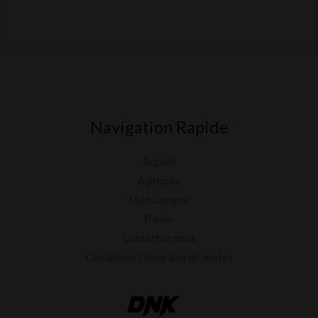
du
produit
Navigation Rapide
Accueil
À propos
Mon Compte
Panier
Contactez nous
Conditions Générales de ventes