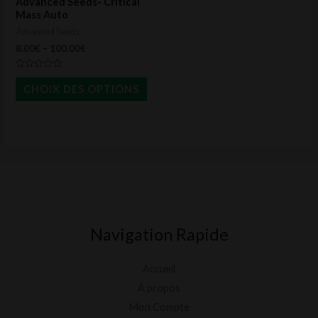
Advanced Seeds- Critical
être
Mass Auto
Advanced Seeds
choisies
8.00
€
–
100.00
€
sur
la
Note
0
CHOIX DES OPTIONS
page
sur
5
du
produit
Navigation Rapide
Accueil
À propos
Mon Compte