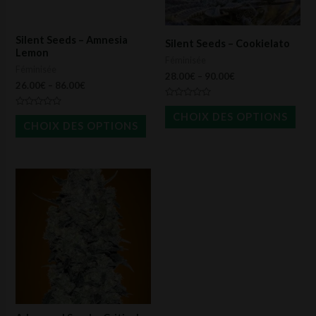
options
opti
peuvent
peu
Silent Seeds – Amnesia
Silent Seeds – Cookielato
être
être
Lemon
Féminisée
Féminisée
choisies
choi
28.00
€
–
90.00
€
26.00
€
–
86.00
€
sur
sur
Note
la
la
0
Note
CHOIX DES OPTIONS
sur
0
CHOIX DES OPTIONS
page
pag
5
sur
5
du
du
produit
prod
Ce
produit
a
plusieurs
variations.
Les
options
peuvent